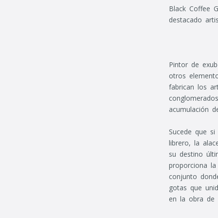
Black Coffee Ga
destacado artis
Pintor de exub
otros elemento
fabrican los a
conglomerados 
acumulación de
Sucede que si 
librero, la al
su destino últ
proporciona la
conjunto donde
gotas que unid
en la obra de 