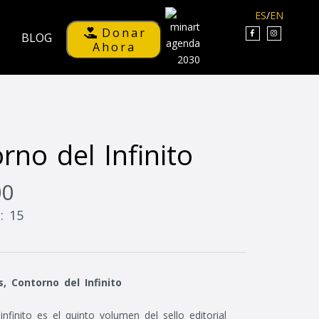
ES
/
EN
Donar
BLOG
Ahora
rno del Infinito
00
: 15
, Contorno del Infinito
nfinito es el quinto volumen del sello editorial