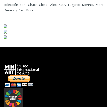
colección son: Chuck Close, Alex Katz, Eugenio Merino, Marc
Dennis y Vik Muniz.